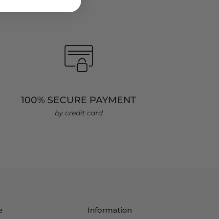
100% SECURE PAYMENT
by credit card
e
Information