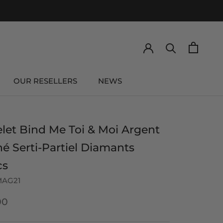
OUR RESELLERS
NEWS
OUR RESELLERS
NEWS
let Bind Me Toi & Moi Argent
né Serti-Partiel Diamants
cs
MAG21
00