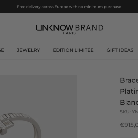
Free delivery across Europe with no minimum purchase
SE
JEWELRY
ÉDITION LIMITÉE
GIFT IDEAS
ÉDITION LIMITÉE
GIFT IDEAS
Brace
Plati
Blan
SKU:
Y
€915,