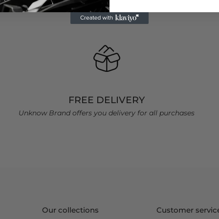
FREE DELIVERY
Unknow Brand offers you delivery for all purchases
Our collections
Customer servic