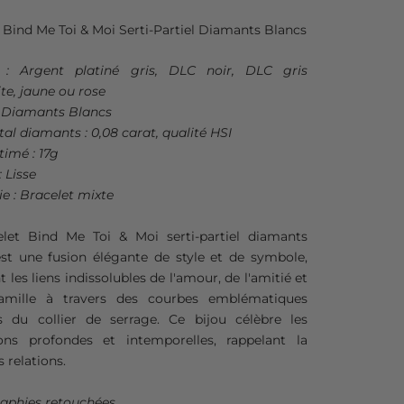
 Bind Me Toi & Moi Serti-Partiel Diamants Blancs
 : Argent platiné gris, DLC noir, DLC gris
te, jaune ou rose
: Diamants Blancs
tal diamants : 0,08 carat, qualité HSI
timé : 17g
: Lisse
e : Bracelet mixte
elet Bind Me Toi & Moi
serti-partiel diamants
est une fusion élégante de style et de symbole,
 les liens indissolubles de l'amour, de l'amitié et
amille à travers des courbes emblématiques
es du collier de serrage. Ce bijou célèbre les
ons profondes et intemporelles, rappelant la
s relations.
aphies retouchées