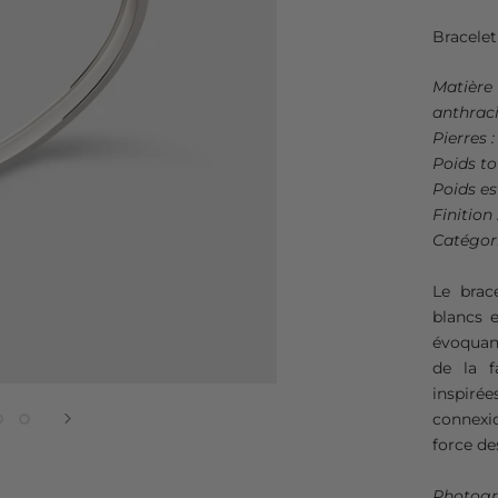
Bracelet
Matière
anthraci
Pierres 
Poids to
Poids es
Finition 
Catégori
Le brac
blancs 
évoquant
de la f
inspiré
connexi
force de
Photogr