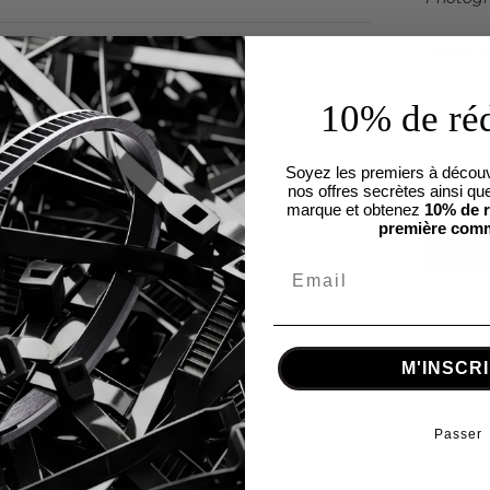
Guide d
10% de ré
Coule
Soyez les premiers à découv
Taille:
nos offres secrètes ainsi que
marque et obtenez
10% de r
première com
M'INSCR
Passer